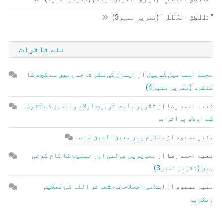
” مَنۡطِقَ الطَّیۡرِ “ (تقریر نمبر3)
نئے تاثرات
محمد اسماعیل گوہیل
از
ایمان کی ستّر شاخوں میں سے کچھ کا
تذکرہ (تقریر نمبر4)
نعیم احمد رضا
از
تقریر بابت تربیتِ اولاد والدین کے تقویٰ
کے اولاد پراثرات
منیر مسعود
از
محترم پیر معین الدین صاحب
نعیم احمد رضا
از
تصویریں بولتی اور تبلیغ کا کام کرتی
ہیں (تقریر نمبر3)
منیر مسعود
از
اسلامی اصطلاحات، شعائر اللہ کی تعظیم
وتکریم