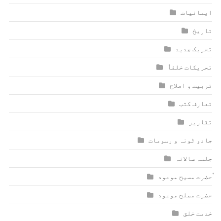
ایمانیات
تاریخ
تحریک جدید
تحریکات خلفاٗ
تربیت و اصلاح
تعارف کتب
تقاریر
جادو ٹونہ و رسومات
جلسہ سالانہ
ٰؑحضرت مسیح موعود
حضرت مصلح موعود
خدمت خلق