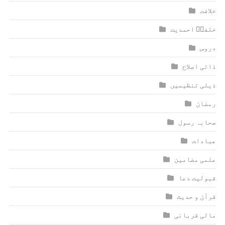
خلافت
خلفاؑ احمدیت
دروس
ذاتی اصلاح
ذیلی تنظیمیں
رمضان
صحابہ رسول
عبادات
علمی مضامین
قبولیت دعا
قرآن و حدیث
مالی قربانی