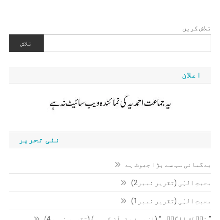
تلاش کریں
تلاش
اعلان
نئی تحریر
بدگمانی سب سے بڑا جھوٹ ہے
محبتِ الہٰی (تقریر نمبر2)
محبتِ الہٰی (تقریر نمبر1)
” مَنۡطِقَ الطَّیۡرِ “ (از روئے قرآن کریم ) (تقریر نمبر4)