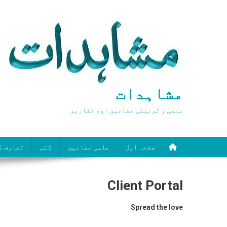
Ski
t
conten
مشاہدات
علمی و تربیتی مضامین اور تقاریر
صفحہ اول
علمی مضامین
کتب
تعارف ک
Client Portal
Spread the love