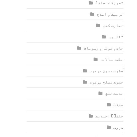
تحریکات خلفاٗ
تربیت و اصلاح
تعارف کتب
تقاریر
جادو ٹونہ و رسومات
جلسہ سالانہ
ٰؑحضرت مسیح موعود
حضرت مصلح موعود
خدمت خلق
خلافت
خلفاؑ احمدیت
دروس