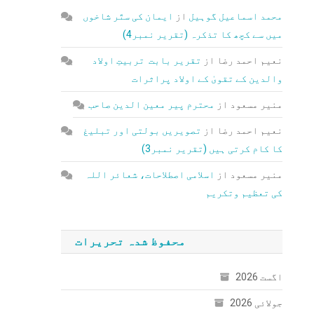
محمد اسماعیل گوہیل
از
ایمان کی ستّر شاخوں
میں سے کچھ کا تذکرہ (تقریر نمبر4)
نعیم احمد رضا
از
تقریر بابت تربیتِ اولاد
والدین کے تقویٰ کے اولاد پراثرات
منیر مسعود
از
محترم پیر معین الدین صاحب
نعیم احمد رضا
از
تصویریں بولتی اور تبلیغ
کا کام کرتی ہیں (تقریر نمبر3)
منیر مسعود
از
اسلامی اصطلاحات، شعائر اللہ
کی تعظیم وتکریم
محفوظ شدہ تحریرات
اگست 2026
جولائی 2026