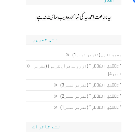
نئی تحریر
محبتِ الہٰی (تقریر نمبر1)
” مَنۡطِقَ الطَّیۡرِ “ (از روئے قرآن کریم ) (تقریر
نمبر4)
” مَنۡطِقَ الطَّیۡرِ “ (تقریر نمبر3)
” مَنۡطِقَ الطَّیۡرِ “ (تقریر نمبر2)
” مَنۡطِقَ الطَّیۡرِ “ (تقریر نمبر1)
نئے تاثرات