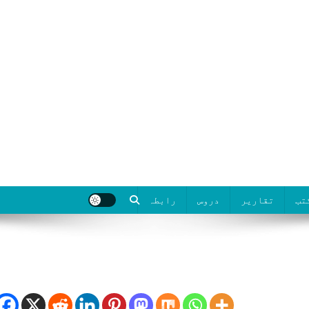
تب
تقاریر
دروس
رابطہ